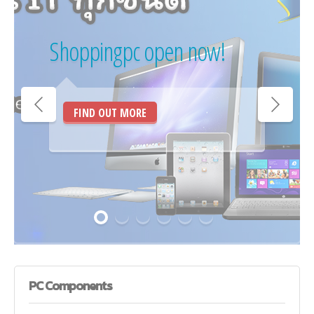
Shoppingpc open now!
FIND OUT MORE
PC
Components