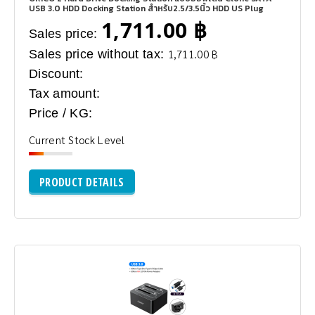
USB 3.0 HDD Docking Station สำหรับ2.5/3.5นิ้ว HDD US Plug
1,711.00 ฿
Sales price:
Sales price without tax:
1,711.00 ฿
Discount:
Tax amount:
Price / KG:
Current Stock Level
PRODUCT DETAILS