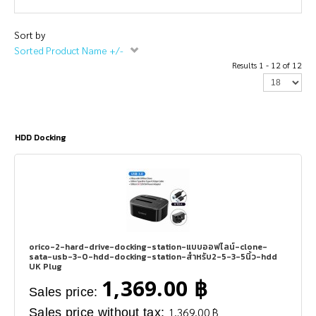
Sort by
Sorted Product Name +/-
Results 1 - 12 of 12
HDD Docking
orico-2-hard-drive-docking-station-แบบออฟไลน์-clone-
sata-usb-3-0-hdd-docking-station-สำหรับ2-5-3-5นิ้ว-hdd
UK Plug
1,369.00 ฿
Sales price:
Sales price without tax:
1,369.00 ฿