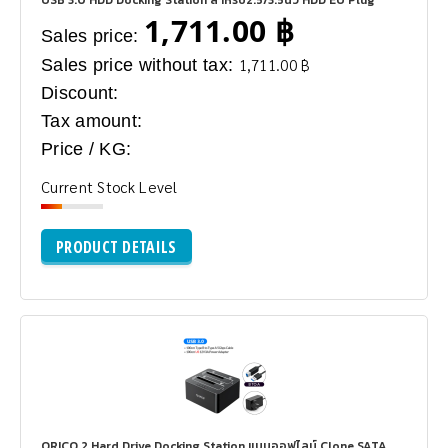
USB 3.0 HDD Docking Station สำหรับ2.5/3.5นิ้ว HDD EU Plug
1,711.00 ฿
Sales price:
Sales price without tax:
1,711.00 ฿
Discount:
Tax amount:
Price / KG:
Current Stock Level
PRODUCT DETAILS
ORICO 2 Hard Drive Docking Station แบบออฟไลน์ Clone SATA