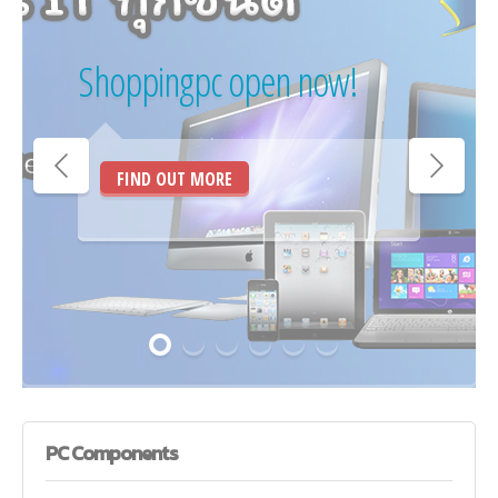
Shoppingpc open now!
FIND OUT MORE
PC
Components