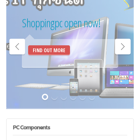
Shoppingpc open now!
FIND OUT MORE
PC
Components