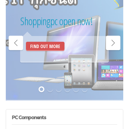
Shoppingpc open now!
FIND OUT MORE
PC
Components