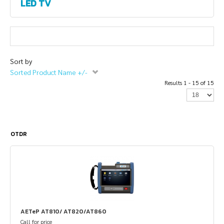
LED TV
Sort by
Sorted Product Name +/-
Results 1 - 15 of 15
OTDR
AETeP AT810/ AT820/AT860
Call for price