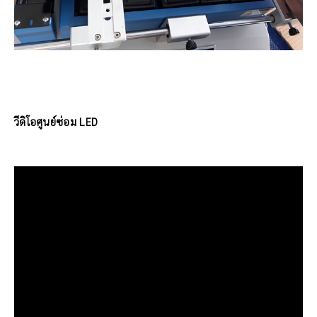
วีดิโอศูนย์ซ่อม LED