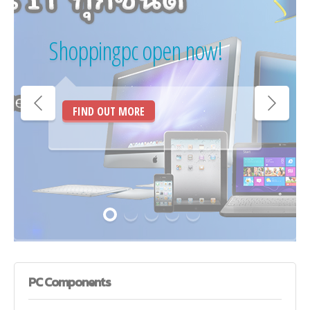
Shoppingpc open now!
FIND OUT MORE
PC
Components