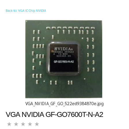
Back to: VGA IC Chip NVIDIA
VGA_NVIDIA_GF_GO_522ed9384870e.jpg
VGA NVIDIA GF-GO7600T-N-A2