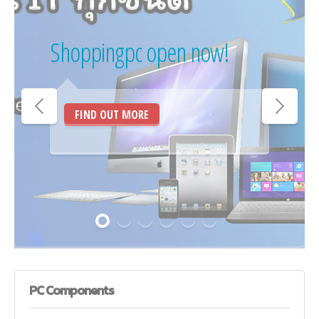
Shoppingpc open now!
FIND OUT MORE
PC
Components