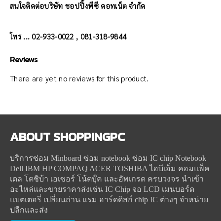
สนใจติดต่อบริษัท ชอปปิ้งพีซี ดอทเน็ต จำกัด
โทร ... 02-933-0022 , 081-318-9844
Reviews
There are yet no reviews for this product.
ABOUT
SHOPPINGPC
บริการซ่อม Minboard ซ่อม notebook ซ่อม IC chip Notebook
Dell IBM HP COMPAQ ACER TOSHIBA ไอบีเอ็ม คอมแพ็ค
เดล โตชิบ้า เอเซอร์ โน้ตบุ๊ค และอัพเกรด ครบวงจร นำเข้า
อะไหล่และขายราคาส่งเช่น IC Chip จอ LCD เมนบอร์ด
แบตเตอรี่ เปลี่ยนถ่าน แรม ฮาร์ดดิสก์ chip IC ต่างๆ จำหน่าย
ปลีกและส่ง