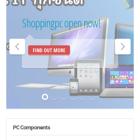
Shoppingpc open now!
FIND OUT MORE
PC
Components