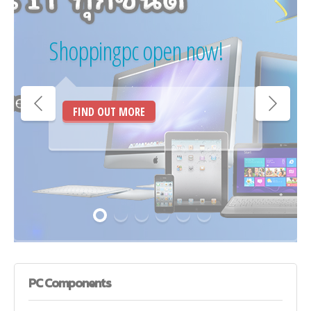
Shoppingpc open now!
FIND OUT MORE
PC
Components