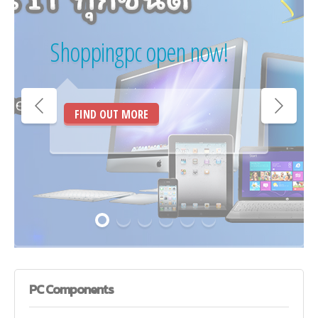
Shoppingpc open now!
FIND OUT MORE
PC
Components