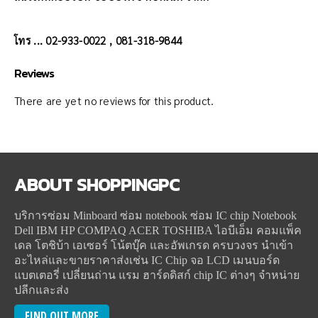
โทร ... 02-933-0022 , 081-318-9844
Reviews
There are yet no reviews for this product.
ABOUT
SHOPPINGPC
บริการซ่อม Minboard ซ่อม notebook ซ่อม IC chip Notebook
Dell IBM HP COMPAQ ACER TOSHIBA ไอบีเอ็ม คอมแพ็ค
เดล โตชิบ้า เอเซอร์ โน้ตบุ๊ค และอัพเกรด ครบวงจร นำเข้า
อะไหล่และขายราคาส่งเช่น IC Chip จอ LCD เมนบอร์ด
แบตเตอรี่ เปลี่ยนถ่าน แรม ฮาร์ดดิสก์ chip IC ต่างๆ จำหน่าย
ปลีกและส่ง
FIND OUT MORE