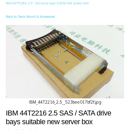
IBM 69Y5284 3.5'' SAS drive bays X3650 M4 screws with
Back to: Rack Mount & Accessories
IBM_44T2216_2.5__523bee017bf2f.jpg
IBM 44T2216 2.5 SAS / SATA drive
bays suitable new server box