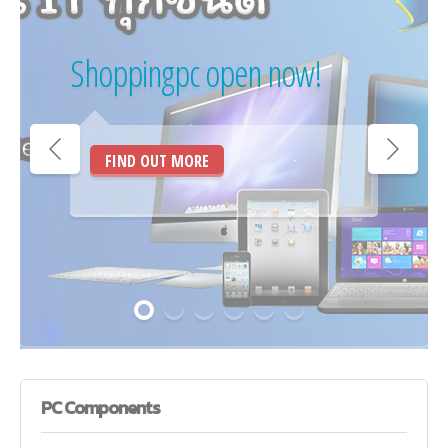
Shoppingpc open now!
FIND OUT MORE
PC
Components