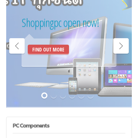
Shoppingpc open now!
FIND OUT MORE
PC
Components