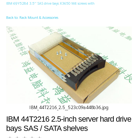
IBM 69Y5284 3.5'' SAS drive bays X3650 M4 screws with
Back to: Rack Mount & Accessories
IBM_44T2216_2.5__523c09a448b36.jpg
IBM 44T2216 2.5-inch server hard drive
bays SAS / SATA shelves