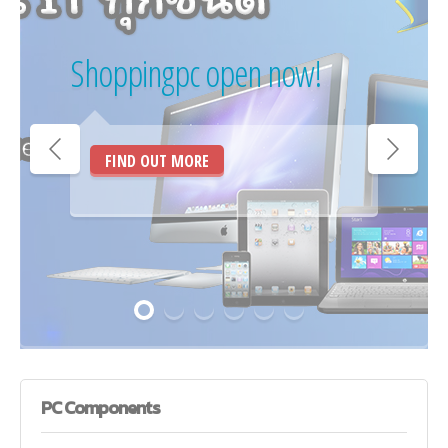
Shoppingpc open now!
FIND OUT MORE
PC
Components