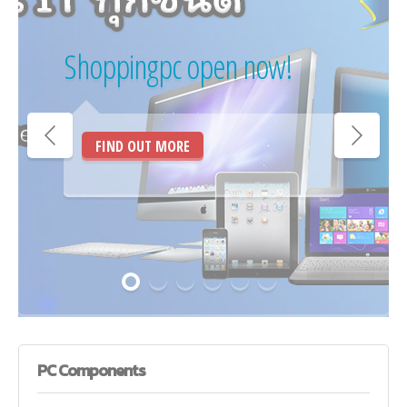
Shoppingpc open now!
FIND OUT MORE
PC
Components