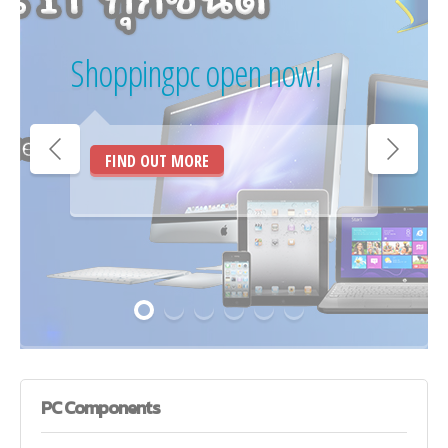
Shoppingpc open now!
FIND OUT MORE
PC
Components